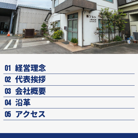
経営理念
01
代表挨拶
02
会社概要
03
沿革
04
アクセス
05